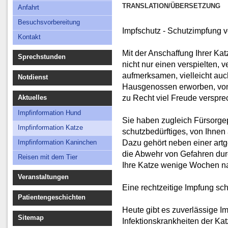
Besuchsvorbereitung
TRANSLATION/ÜBERSETZUNG
Anfahrt
Kontakt
Besuchsvorbereitung
Impfschutz - Schutzimpfung 
Kontakt
Mit der Anschaffung Ihrer Ka
Sprechstunden
nicht nur einen verspielten, 
aufmerksamen, vielleicht auc
Notdienst
Hausgenossen erworben, von
zu Recht viel Freude verspre
Aktuelles
Impfinformation Hund
Sie haben zugleich Fürsorgep
Impfinformation Katze
schutzbedürftiges, von Ihn
Dazu gehört neben einer art
Impfinformation Kaninchen
die Abwehr von Gefahren durc
Reisen mit dem Tier
Ihre Katze wenige Wochen nac
Veranstaltungen
Eine rechtzeitige Impfung schü
Patientengeschichten
Heute gibt es zuverlässige I
Sitemap
Infektionskrankheiten der Kat