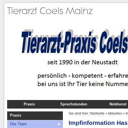
Praxis
Sprechstunden
Notdienst
Das Team
Sie sind hier:
Startseite
»
Aktuelles
»
I
Praxis
Anfahrt
Impfinformation Ha
Das Team