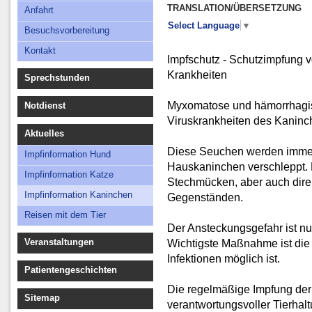
Besuchsvorbereitung
TRANSLATION/ÜBERSETZUNG
Anfahrt
Kontakt
Select Language
▼
Besuchsvorbereitung
Kontakt
Impfschutz - Schutzimpfung
Krankheiten
Sprechstunden
Myxomatose und hämorrhagis
Notdienst
Viruskrankheiten des Kaninc
Aktuelles
Diese Seuchen werden immer
Impfinformation Hund
Hauskaninchen verschleppt. D
Impfinformation Katze
Stechmücken, aber auch direk
Impfinformation Kaninchen
Gegenständen.
Reisen mit dem Tier
Der Ansteckungsgefahr ist n
Veranstaltungen
Wichtigste Maßnahme ist die
Infektionen möglich ist.
Patientengeschichten
Die regelmäßige Impfung der
Sitemap
verantwortungsvoller Tierhalt